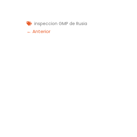
inspeccion GMP de Rusia
Navegación
← Anterior
de
entradas