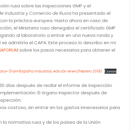
ción rusa sobre las inspecciones GMP y el
de Industria y Comercio de Rusia
ha presentado el
con la práctica europea. Hasta ahora en caso de
ción, el Ministerio ruso denegaba el certificado GMP
ligando al laboratorio a entrar en una nueva ronda y
l se admitiría el CAPA. Este proceso lo describo en mi
RMAFORUM
sobre los pasos necesarios para obtener el
aso» (FarmEspaña industrial, edición enero/febrero 2019)
Скачать
 30 días después de recibir el informe de inspección
u implementación. El órgano inspector después de
nspección.
 costoso, sin entrar en los gastos innecesarios para
la normativa rusa y de los países de la Unión