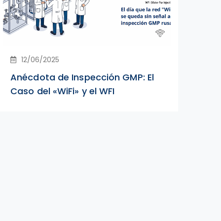
12/06/2025
Anécdota de Inspección GMP: El
In
Caso del «WiFi» y el WFI
co