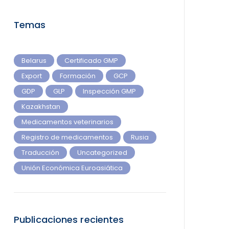
Temas
Belarus
Certificado GMP
Export
Formación
GCP
GDP
GLP
Inspección GMP
Kazakhstan
Medicamentos veterinarios
Registro de medicamentos
Rusia
Traducción
Uncategorized
Unión Económica Euroasiática
Publicaciones recientes