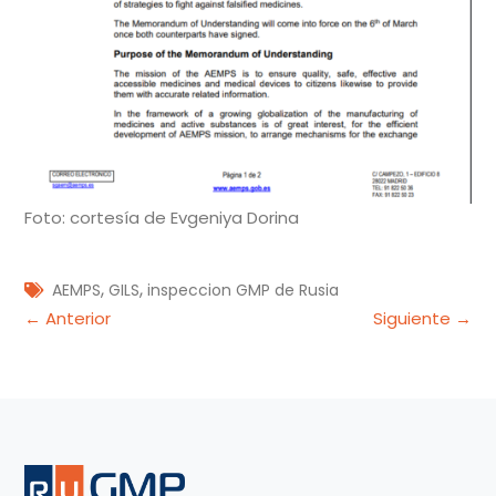
Foto: cortesía de Evgeniya Dorina
,
,
AEMPS
GILS
inspeccion GMP de Rusia
Navegación
← Anterior
Siguiente →
de
entradas