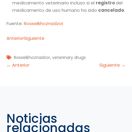
medicamento veterinario incluso si el
registro
del
medicamento de uso humano ha sido
cancelado
.
Fuente:
Rosselkhoznadzor
Anterior
Siguiente
,
Rosselkhoznadzor
veterinary drugs
Navegación
← Anterior
Siguiente →
de
entradas
Noticias
relacionadas