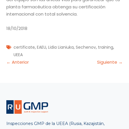
planta farmacéutica obtenga su certificación
internacional con total solvencia.
18/10/2018
,
,
,
,
,
certificate
EAEU
Lidia Lianiuka
Sechenov
training
UEEA
Navegación
← Anterior
Siguiente →
de
entradas
Inspecciones GMP de la UEEA (Rusia, Kazajistán,