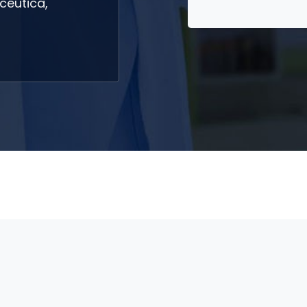
céutica,