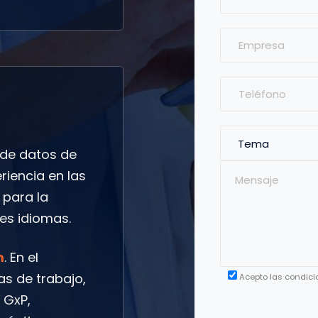
de datos de
riencia en las
 para la
es idiomas.
m
. En el
as de trabajo,
Acepto las condici
 GxP,